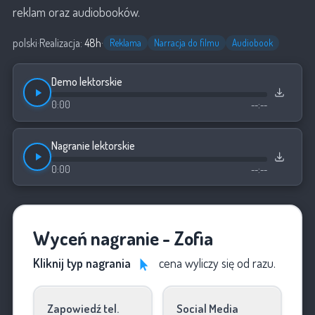
reklam oraz audiobooków.
polski
·
Realizacja:
48h
·
Reklama
Narracja do filmu
Audiobook
Demo lektorskie
0:00
--:--
Nagranie lektorskie
0:00
--:--
Wyceń nagranie - Zofia
Kliknij typ nagrania
cena wyliczy się od razu.
Zapowiedź tel.
Social Media