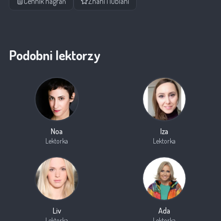
Cennik nagrań
Znani i lubiani
Podobni lektorzy
Noa
Iza
Lektorka
Lektorka
Liv
Ada
Lektorka
Lektorka