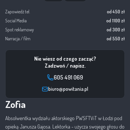
Zapowiedź tel.
od 450 zł
Social Media
od 1100 zł
Spot reklamowy
od 300 zł
Narracja / film
od 550 zł
Nie wiesz od czego zacząć?
Zadzwoń / napisz.
605 491 069
biuro@powitania.pl
Zofia
Absolwentka wydziału aktorskiego PWSFTViT w Łodzi pod
opieką Janusza Gajosa. Lektorka - użycza swojego głosu do