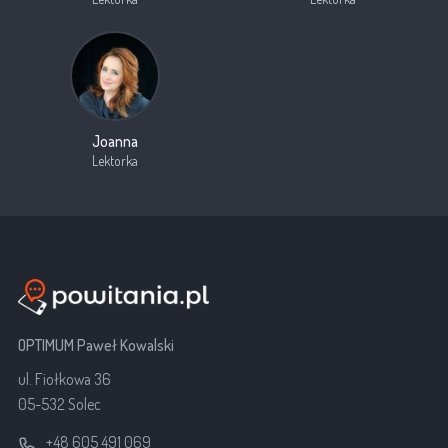
Joanna
Lektorka
OPTIMUM Paweł Kowalski
ul. Fiołkowa 36
05-532 Solec
+48 605 491 069