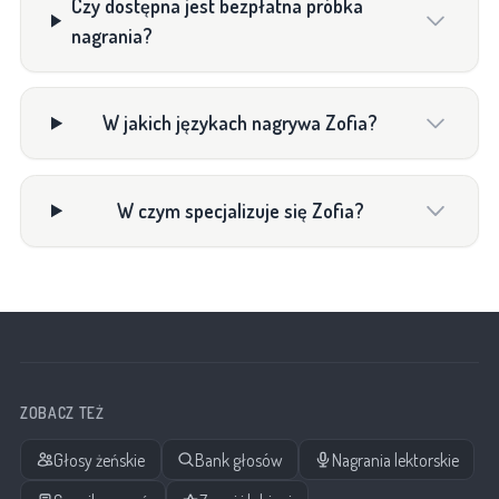
Czy dostępna jest bezpłatna próbka
nagrania?
W jakich językach nagrywa Zofia?
W czym specjalizuje się Zofia?
ZOBACZ TEŻ
Głosy żeńskie
Bank głosów
Nagrania lektorskie