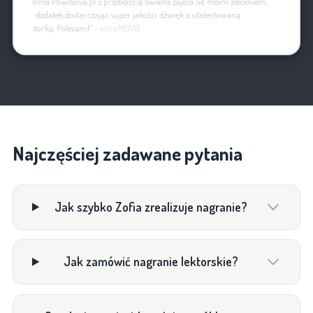
„Firma Powitania.pl z prędkością światła zajęła się moim zleceniem,
na dodatek dostarczając super jakości dźwięk z utalentowaną
lektorką. Polecam!”
- ostroMOVIE
Najczęściej zadawane pytania
Jak szybko Zofia zrealizuje nagranie?
Jak zamówić nagranie lektorskie?