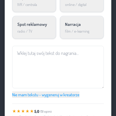
IVR / centrala
online / digital
Spot reklamowy
Narracja
radio / TV
film / e-learning
Nie mam tekstu - wygeneruj w kreatorze
★★★★★
5,0
· 151 opinii