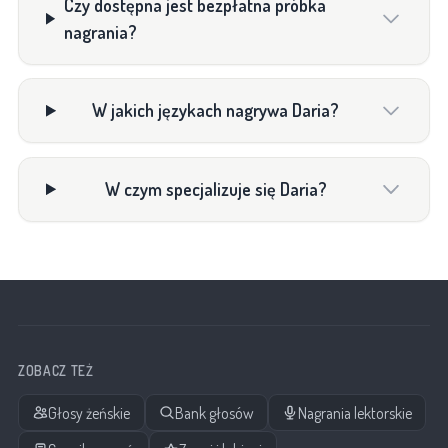
Czy dostępna jest bezpłatna próbka
nagrania?
W jakich językach nagrywa Daria?
W czym specjalizuje się Daria?
ZOBACZ TEŻ
Głosy żeńskie
Bank głosów
Nagrania lektorskie