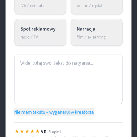
IVR / centrala
online / digital
Spot reklamowy
Narracja
radio / TV
film / e-learning
Nie mam tekstu - wygeneruj w kreatorze
★★★★★
5,0
· 151 opinii