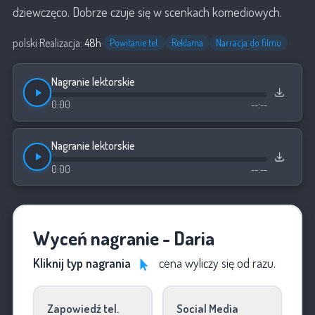
dziewczęco. Dobrze czuje się w scenkach komediowych.
polski
·
Realizacja:
48h
·
Powitanie tel.
Reklama
Narracja do filmu
Nagranie lektorskie
0:00
--:--
Nagranie lektorskie
0:00
--:--
Wyceń nagranie - Daria
Kliknij typ nagrania
cena wyliczy się od razu.
Zapowiedź tel.
Social Media