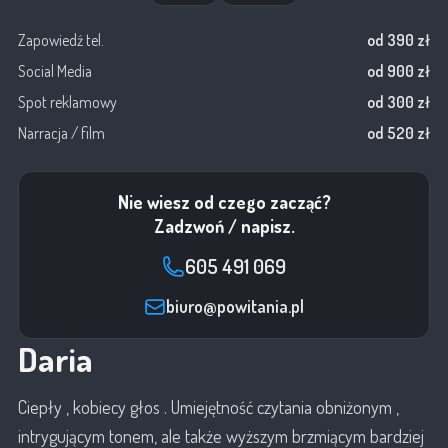
Zapowiedź tel.
od 390 zł
Social Media
od 900 zł
Spot reklamowy
od 300 zł
Narracja / film
od 520 zł
Nie wiesz od czego zacząć?
Zadzwoń / napisz.
605 491 069
biuro@powitania.pl
Daria
Ciepły , kobiecy głos . Umiejętność czytania obniżonym ,
intrygującym tonem, ale także wyższym brzmiącym bardziej