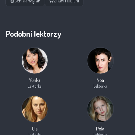
Cennik nagrań
Znani i lubiani
Podobni lektorzy
Yurika
Noa
Lektorka
Lektorka
Ula
Pola
Lektorka
Lektorka