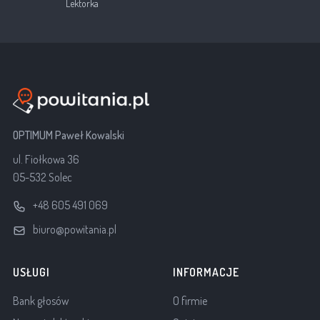
Lektorka
OPTIMUM Paweł Kowalski
ul. Fiołkowa 36
05-532 Solec
+48 605 491 069
biuro@powitania.pl
USŁUGI
INFORMACJE
Bank głosów
O firmie