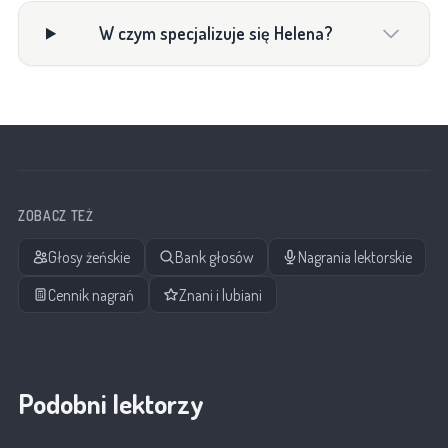
W czym specjalizuje się Helena?
ZOBACZ TEŻ
Głosy żeńskie
Bank głosów
Nagrania lektorskie
Cennik nagrań
Znani i lubiani
Podobni lektorzy