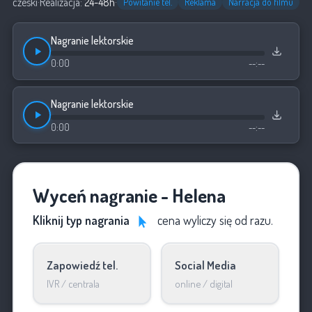
czeski
·
Realizacja:
24-48h
·
Powitanie tel.
Reklama
Narracja do filmu
Nagranie lektorskie
0:00
--:--
Nagranie lektorskie
0:00
--:--
Wyceń nagranie - Helena
Kliknij typ nagrania
cena wyliczy się od razu.
Zapowiedź tel.
Social Media
IVR / centrala
online / digital