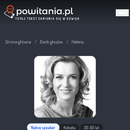
TUTAJ TEKST ZAMIENIA SIĘ W DŹWIĘK
Strona główna
/
Bank głosów
/
Helena
Native speaker
Kobieta
30-50 lat