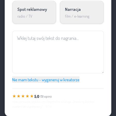
Spot reklamowy
Narracja
radio / TV
film / e-learning
Nie mam tekstu - wygeneruj w kreatorze
★★★★★
5,0
· 151 opinii
„Bardzo sprawna, szybka i profesjonalna obsługa. Jesteśmy bardzo
zadowoleni ze współpracy”
- BRW