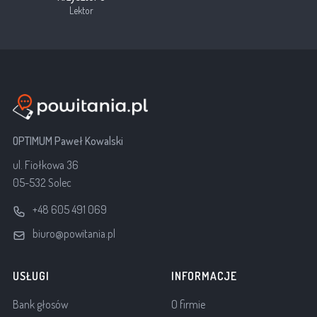
Lektor
OPTIMUM Paweł Kowalski
ul. Fiołkowa 36
05-532 Solec
+48 605 491 069
biuro@powitania.pl
USŁUGI
INFORMACJE
Bank głosów
O firmie