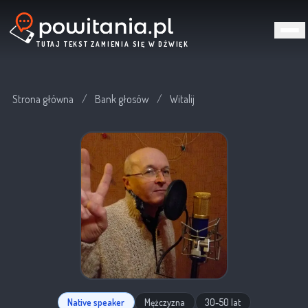
TUTAJ TEKST ZAMIENIA SIĘ W DŹWIĘK
Strona główna
/
Bank głosów
/
Witalij
Native speaker
Mężczyzna
30-50 lat