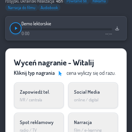
rosyjski, ukraiński
·
Realizacja:
48h
·
Powitanie tel.
Reklama
Narracja do filmu
Audiobook
Demo lektorskie
0:00
--:--
Wyceń nagranie - Witalij
Kliknij typ nagrania
cena wyliczy się od razu.
Zapowiedź tel.
Social Media
IVR / centrala
online / digital
Spot reklamowy
Narracja
radio / TV
film / e-learning