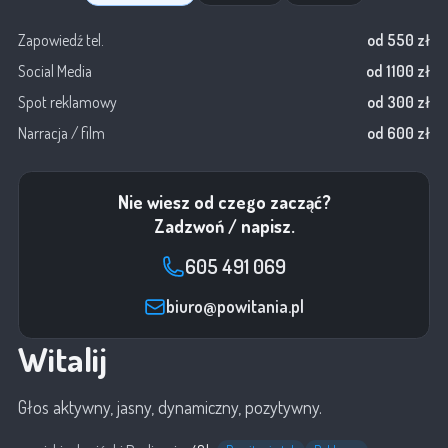
Zapowiedź tel.
od 550 zł
Social Media
od 1100 zł
Spot reklamowy
od 300 zł
Narracja / film
od 600 zł
Nie wiesz od czego zacząć?
Zadzwoń / napisz.
605 491 069
biuro@powitania.pl
Witalij
Głos aktywny, jasny, dynamiczny, pozytywny.