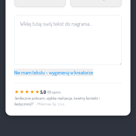
Nie mam tekstu - wygeneruj w kreatorze
★★★★★
5,0
· 151 opinii
„Serdecznie polecam, szybka realizacja, świetny kontakt i
elastyczność!”
- Mikomax Sp. z o.o