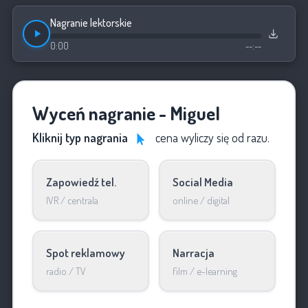
Nagranie lektorskie
0:00
--:--
Wyceń nagranie - Miguel
Kliknij typ nagrania
cena wyliczy się od razu.
Zapowiedź tel.
Social Media
IVR / centrala
online / digital
Spot reklamowy
Narracja
radio / TV
film / e-learning