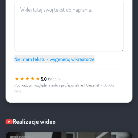
Nie mam tekstu - wygeneruj w kreatorze
★★★★★
5,0
· 151 opinii
„Pod każdym względem miło i profesjonalnie. Polecam!”
- Dorota
Kycia
Realizacje wideo