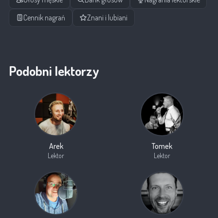
Cennik nagrań
Znani i lubiani
Podobni lektorzy
Arek
Tomek
Lektor
Lektor