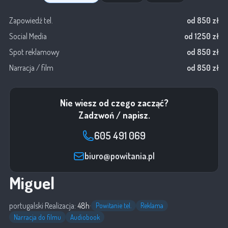
Zapowiedź tel.
od 850 zł
Social Media
od 1250 zł
Spot reklamowy
od 850 zł
Narracja / film
od 850 zł
Nie wiesz od czego zacząć?
Zadzwoń / napisz.
605 491 069
biuro@powitania.pl
Miguel
portugalski
·
Realizacja:
48h
·
Powitanie tel.
Reklama
Narracja do filmu
Audiobook