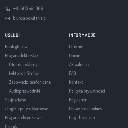
+48 605 491 069
biuro@powitania.pl
USŁUGI
INFORMACJE
Bank głosów
O firmie
Nagrania lektorskie
Opinie
Głos do reklamy
Aktualności
Lektor do filmów
FAQ
Zapowiedzi telefoniczne
Kontakt
Audioprzewodniki
Polityka prywatności
Sesje zdalne
Regulamin
Jingle i spoty reklamowe
Ustawienia cookies
Nagranie ekspresowe
English version
Cennik