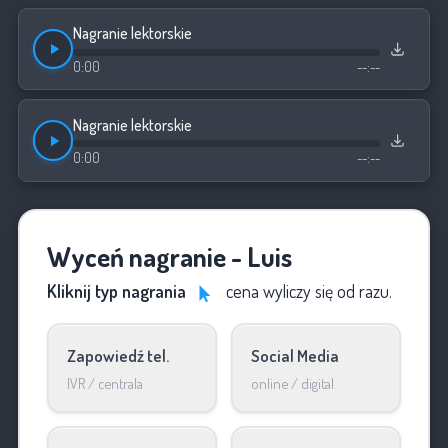
Nagranie lektorskie
0:00
--:--
Nagranie lektorskie
0:00
--:--
Wyceń nagranie - Luis
Kliknij typ nagrania
cena wyliczy się od razu.
Zapowiedź tel.
Social Media
IVR / centrala
online / digital