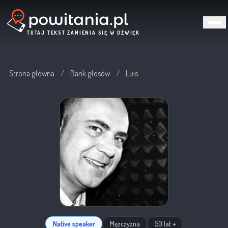
TUTAJ TEKST ZAMIENIA SIĘ W DŹWIĘK
Strona główna
/
Bank głosów
/
Luis
Native speaker
Mężczyzna
50 lat +