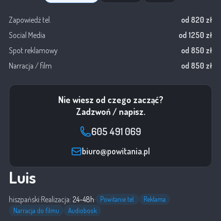
Zapowiedź tel.
od 820 zł
Social Media
od 1250 zł
Spot reklamowy
od 850 zł
Narracja / film
od 850 zł
Nie wiesz od czego zacząć?
Zadzwoń / napisz.
605 491 069
biuro@powitania.pl
Luis
hiszpański
·
Realizacja:
24-48h
·
Powitanie tel.
Reklama
Narracja do filmu
Audiobook