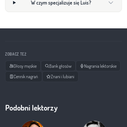
W czym specjalizuje się Luis?
ZOBACZ TEŻ
Głosy męskie
Bank głosów
Nagrania lektorskie
Cennik nagrań
Znani i lubiani
Podobni lektorzy