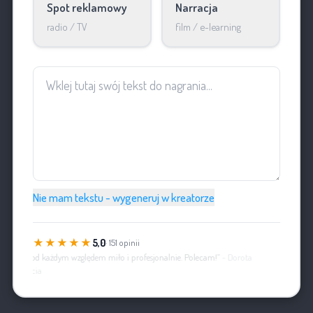
Spot reklamowy
Narracja
radio / TV
film / e-learning
Nie mam tekstu - wygeneruj w kreatorze
★★★★★
5,0
· 151 opinii
„Pod każdym względem miło i profesjonalnie. Polecam!”
- Dorota
Kycia