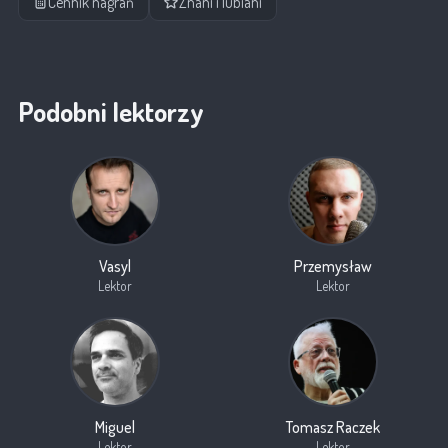
Cennik nagrań
Znani i lubiani
Podobni lektorzy
Vasyl
Przemysław
Lektor
Lektor
Miguel
Tomasz Raczek
Lektor
Lektor