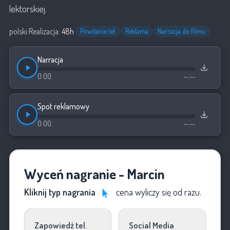
lektorskiej.
polski
·
Realizacja:
48h
·
Powitanie tel.
Reklama
Narracja do filmu
Narracja
0:00
--:--
Spot reklamowy
0:00
--:--
Wyceń nagranie - Marcin
Kliknij typ nagrania
cena wyliczy się od razu.
Zapowiedź tel.
Social Media