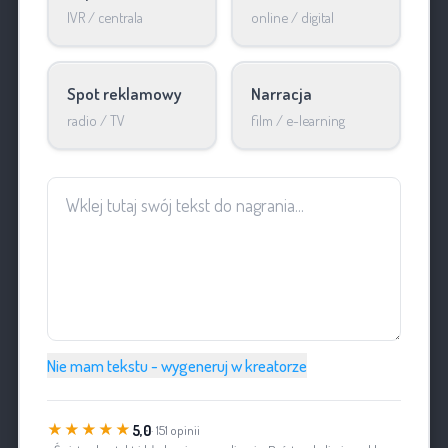
IVR / centrala
online / digital
Spot reklamowy
Narracja
radio / TV
film / e-learning
Nie mam tekstu - wygeneruj w kreatorze
★★★★★
5,0
· 151 opinii