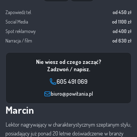
Zapowiedź tel.
od 450 zł
Social Media
od 1100 zł
Spot reklamowy
od 400 zł
Narracja / film
od 630 zł
Nie wiesz od czego zacząć?
Zadzwoń / napisz.
605 491 069
biuro@powitania.pl
Marcin
Lektor nagrywający w charakterystycznym szeptanym stylu,
posiadający już ponad 20 letnie doświadczenie w branży