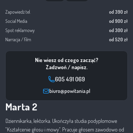
Zapowiedź tel.
od 390 zł
Social Media
od 900 zł
Spot reklamowy
od 300 zł
Narracja / film
od 520 zł
Nie wiesz od czego zacząć?
Zadzwoń / napisz.
605 491 069
biuro@powitania.pl
Marta 2
Dziennikarka, lektorka. Ukończyła studia podyplomowe
"Kształcenie głosu i mowy". Pracuje głosem zawodowo od