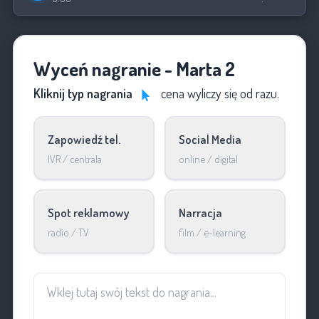
Wyceń nagranie - Marta 2
Kliknij typ nagrania
cena wyliczy się od razu.
Zapowiedź tel.
Social Media
IVR / centrala
online / digital
Spot reklamowy
Narracja
radio / TV
film / e-learning