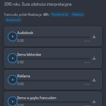
2010 roku. Duże zdolności interpretacyjne.
francuski, polski
·
Realizacja:
48h
·
Powitanie tel.
Reklama
Audiobook
Audiobook
0:00
--:--
Demo lektorskie
0:00
--:--
Reklama
0:00
--:--
Demo w języku francuskim
0:00
--:--