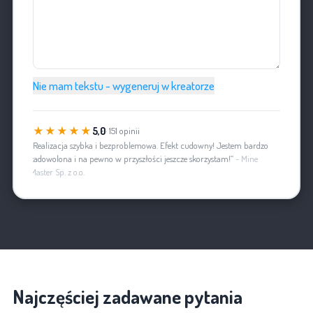
Nie mam tekstu - wygeneruj w kreatorze
★★★★★
5,0
· 151 opinii
„Realizacja szybka i bezproblemowa. Efekt cudowny! Jestem bardzo
zadowolona i na pewno w przyszłości jeszcze skorzystam!”
- Mine
Master Sp. z o.o.
Najczęściej zadawane pytania