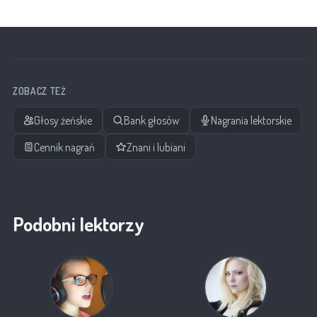
ZOBACZ TEŻ
Głosy żeńskie
Bank głosów
Nagrania lektorskie
Cennik nagrań
Znani i lubiani
Podobni lektorzy