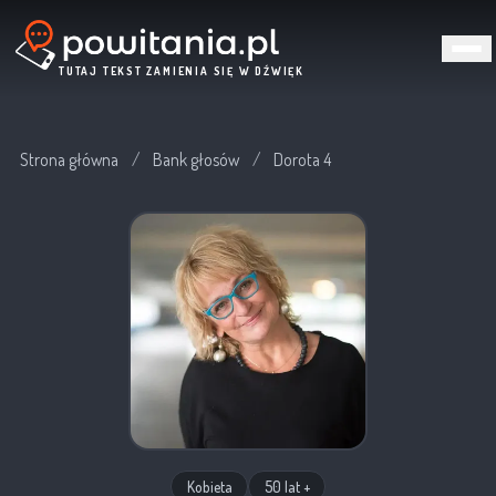
TUTAJ TEKST ZAMIENIA SIĘ W DŹWIĘK
Strona główna
/
Bank głosów
/
Dorota 4
Kobieta
50 lat +