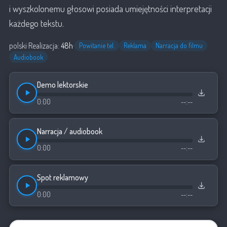
i wyszkolonemu głosowi posiada umiejętności interpretacji
każdego tekstu.
polski
·
Realizacja:
48h
·
Powitanie tel.
Reklama
Narracja do filmu
Audiobook
Demo lektorskie
0:00
--:--
Narracja / audiobook
0:00
--:--
Spot reklamowy
0:00
--:--