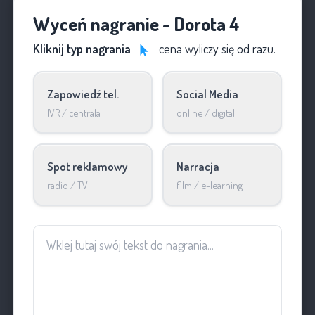
Wyceń nagranie - Dorota 4
Kliknij typ nagrania
cena wyliczy się od razu.
Zapowiedź tel.
Social Media
IVR / centrala
online / digital
Spot reklamowy
Narracja
radio / TV
film / e-learning