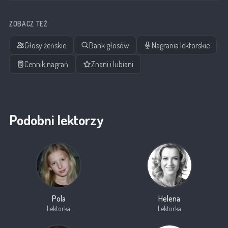
ZOBACZ TEŻ
Głosy żeńskie
Bank głosów
Nagrania lektorskie
Cennik nagrań
Znani i lubiani
Podobni lektorzy
Pola
Helena
Lektorka
Lektorka