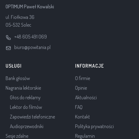
OPTIMUM Paweł Kowalski
ul. Fiołkowa 36
05-532 Solec
+48 605 491 069
biuro@powitania.pl
USŁUGI
INFORMACJE
Bank głosów
O firmie
Nagrania lektorskie
Opinie
Głos do reklamy
Aktualności
Lektor do filmów
FAQ
Zapowiedzi telefoniczne
Kontakt
Audioprzewodniki
Polityka prywatności
Sesje zdalne
Regulamin