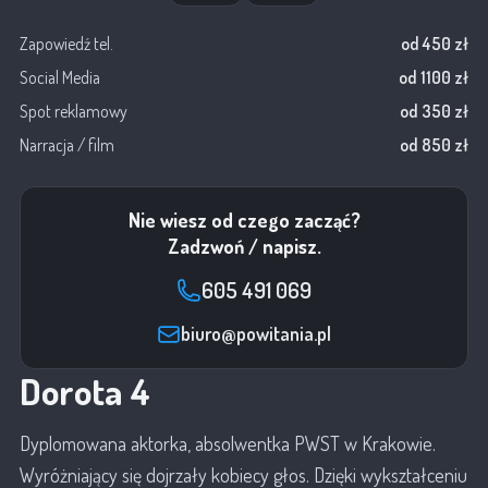
Zapowiedź tel.
od 450 zł
Social Media
od 1100 zł
Spot reklamowy
od 350 zł
Narracja / film
od 850 zł
Nie wiesz od czego zacząć?
Zadzwoń / napisz.
605 491 069
biuro@powitania.pl
Dorota 4
Dyplomowana aktorka, absolwentka PWST w Krakowie.
Wyróżniający się dojrzały kobiecy głos. Dzięki wykształceniu