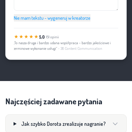
Nie mam tekstu - wygeneruj w kreatorze
★★★★★
5,0
· 151 opinii
„To nasza druga i bardzo udana współpraca – bardzo jakościowe i
terminowe wykonanie usługi”
- 38 Content Communication
Najczęściej zadawane pytania
Jak szybko Dorota zrealizuje nagranie?