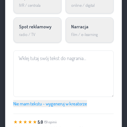
IVR / centrala
online / digital
Spot reklamowy
Narracja
radio / TV
film / e-learning
Nie mam tekstu - wygeneruj w kreatorze
★★★★★
5,0
· 151 opinii