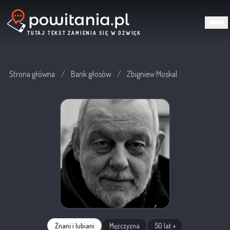
TUTAJ TEKST ZAMIENIA SIĘ W DŹWIĘK
Strona główna
/
Bank głosów
/
Zbigniew Moskal
Znani i lubiani
Mężczyzna
50 lat +