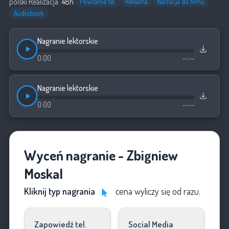
polski
·
Realizacja:
48h
·
Powitanie tel.
Reklama
Narracja do filmu
Audiobook
Nagranie lektorskie
0:00
--:--
Nagranie lektorskie
0:00
--:--
Wyceń nagranie - Zbigniew
Moskal
Kliknij typ nagrania
cena wyliczy się od razu.
Zapowiedź tel.
Social Media