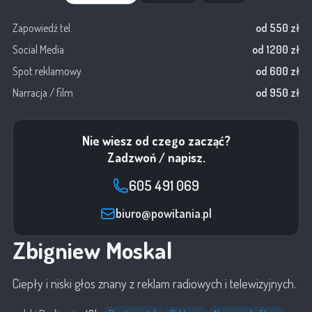
Zapowiedź tel.
od 550 zł
Social Media
od 1200 zł
Spot reklamowy
od 600 zł
Narracja / film
od 950 zł
Nie wiesz od czego zacząć?
Zadzwoń / napisz.
605 491 069
biuro@powitania.pl
Zbigniew Moskal
Ciepły i niski głos znany z reklam radiowych i telewizyjnych.