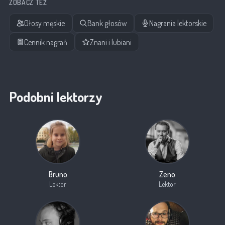
ZOBACZ TEŻ
Głosy męskie
Bank głosów
Nagrania lektorskie
Cennik nagrań
Znani i lubiani
Podobni lektorzy
Bruno
Zeno
Lektor
Lektor