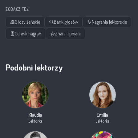
ZOBACZ TEŻ
Głosy żeńskie
Bank głosów
Nagrania lektorskie
Cennik nagrań
Znani i lubiani
Podobni lektorzy
Klaudia
Emilia
Lektorka
Lektorka