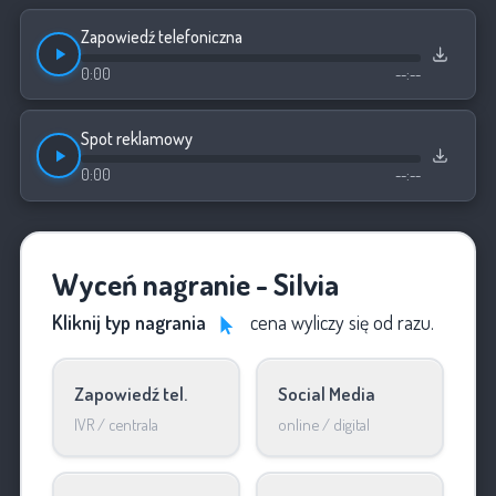
Zapowiedź telefoniczna
0:00
--:--
Spot reklamowy
0:00
--:--
Wyceń nagranie - Silvia
Kliknij typ nagrania
cena wyliczy się od razu.
Zapowiedź tel.
Social Media
IVR / centrala
online / digital