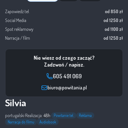
Zapowiedź tel.
od 850 zł
Social Media
od 1250 zł
Spot reklamowy
od 1100 zł
Narracja / film
od 1250 zł
Nie wiesz od czego zacząć?
Zadzwoń / napisz.
605 491 069
biuro@powitania.pl
Silvia
portugalski
·
Realizacja:
48h
·
Powitanie tel.
Reklama
Narracja do filmu
Audiobook