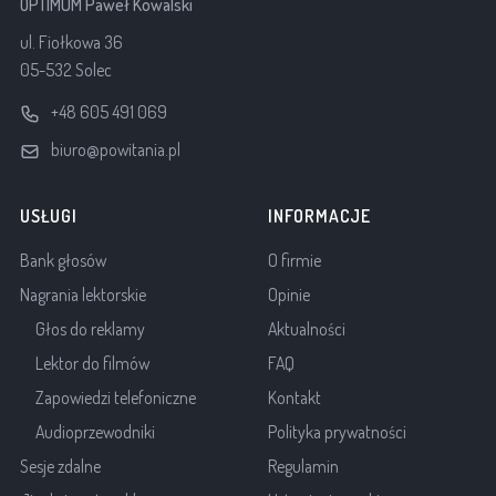
OPTIMUM Paweł Kowalski
ul. Fiołkowa 36
05-532 Solec
+48 605 491 069
biuro@powitania.pl
USŁUGI
INFORMACJE
Bank głosów
O firmie
Nagrania lektorskie
Opinie
Głos do reklamy
Aktualności
Lektor do filmów
FAQ
Zapowiedzi telefoniczne
Kontakt
Audioprzewodniki
Polityka prywatności
Sesje zdalne
Regulamin