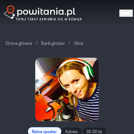
TUTAJ TEKST ZAMIENIA SIĘ W DŹWIĘK
Strona główna
/
Bank głosów
/
Silvia
Native speaker
Kobieta
30-50 lat