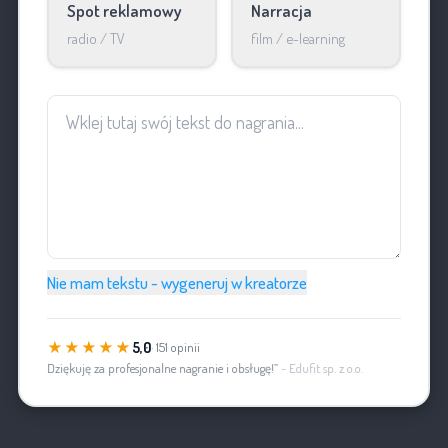
Spot reklamowy
Narracja
radio / TV
film / e-learning
Nie mam tekstu - wygeneruj w kreatorze
★★★★★
5,0
· 151 opinii
„Dziękuję za profesjonalne nagranie i obsługę!”
- Edufit sp. z o.o.