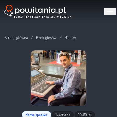
TUTAJ TEKST ZAMIENIA SIĘ W DŹWIĘK
Strona główna
/
Bank głosów
/
Nikolay
Native speaker
Mężczyzna
30-50 lat