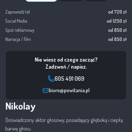
Zapowiedź tel.
od 720 zł
Social Media
od 1250 zł
Spot reklamowy
od 850 zł
Narracja / film
od 850 zł
Nie wiesz od czego zacząć?
Zadzwoń / napisz.
605 491 069
biuro@powitania.pl
Nikolay
Doświadczony aktor głosowy, posiadający głęboką i ciepłą
barwę głosu.