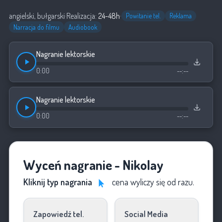
angielski, bułgarski
·
Realizacja:
24-48h
·
Powitanie tel.
Reklama
Narracja do filmu
Audiobook
Nagranie lektorskie
0:00
--:--
Nagranie lektorskie
0:00
--:--
Wyceń nagranie - Nikolay
Kliknij typ nagrania
cena wyliczy się od razu.
Zapowiedź tel.
Social Media