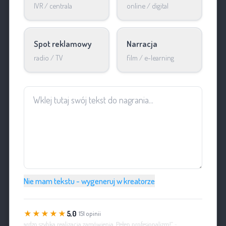
IVR / centrala
online / digital
Spot reklamowy
Narracja
radio / TV
film / e-learning
Nie mam tekstu - wygeneruj w kreatorze
★★★★★
5,0
· 151 opinii
„Bardzo szybka realizacja zamówienia. Pełen profesjonalizm!”
-