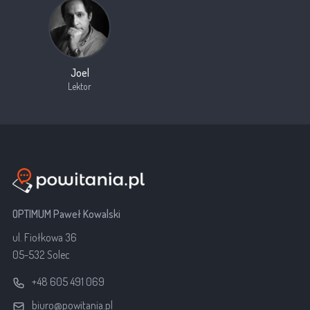
Joel
Lektor
OPTIMUM Paweł Kowalski
ul. Fiołkowa 36
05-532 Solec
+48 605 491 069
biuro@powitania.pl