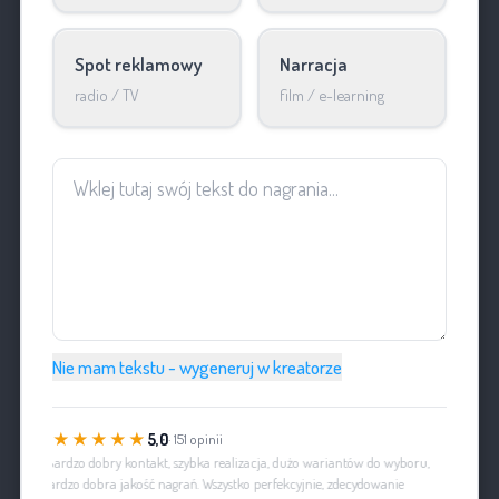
Spot reklamowy
Narracja
radio / TV
film / e-learning
Nie mam tekstu - wygeneruj w kreatorze
★★★★★
5,0
· 151 opinii
„Bardzo dobry kontakt, szybka realizacja, dużo wariantów do wyboru,
bardzo dobra jakość nagrań. Wszystko perfekcyjnie, zdecydowanie