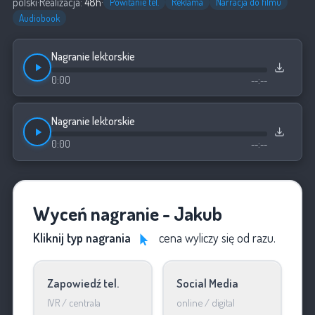
polski
·
Realizacja:
48h
·
Powitanie tel.
Reklama
Narracja do filmu
Audiobook
Nagranie lektorskie
0:00
--:--
Nagranie lektorskie
0:00
--:--
Wyceń nagranie - Jakub
Kliknij typ nagrania
cena wyliczy się od razu.
Zapowiedź tel.
Social Media
IVR / centrala
online / digital