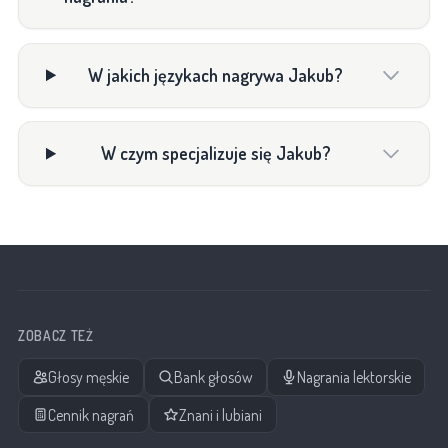
W jakich językach nagrywa Jakub?
W czym specjalizuje się Jakub?
ZOBACZ TEŻ
Głosy męskie
Bank głosów
Nagrania lektorskie
Cennik nagrań
Znani i lubiani