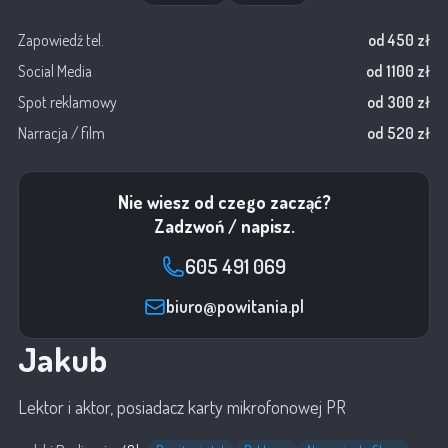
Zapowiedź tel.
od 450 zł
Social Media
od 1100 zł
Spot reklamowy
od 300 zł
Narracja / film
od 520 zł
Nie wiesz od czego zacząć?
Zadzwoń / napisz.
605 491 069
biuro@powitania.pl
Jakub
Lektor i aktor, posiadacz karty mikrofonowej PR