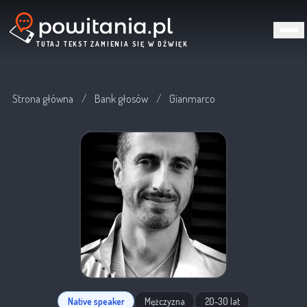
TUTAJ TEKST ZAMIENIA SIĘ W DŹWIĘK
Strona główna
/
Bank głosów
/
Gianmarco
Native speaker
Mężczyzna
20-30 lat