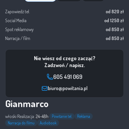
Zapowiedź tel.
od 820 zł
Social Media
od 1250 zł
Spot reklamowy
od 850 zł
Narracja / film
od 850 zł
Nie wiesz od czego zacząć?
Zadzwoń / napisz.
605 491 069
biuro@powitania.pl
Gianmarco
włoski
·
Realizacja:
24-48h
·
Powitanie tel.
Reklama
Narracja do filmu
Audiobook