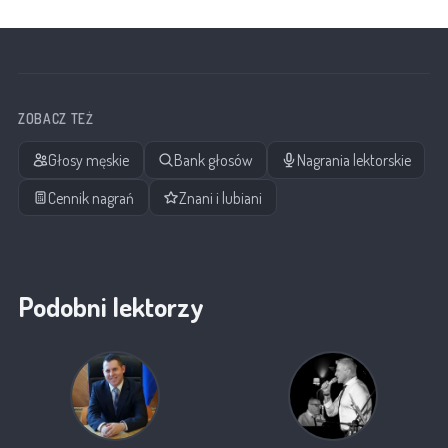
ZOBACZ TEŻ
Głosy męskie
Bank głosów
Nagrania lektorskie
Cennik nagrań
Znani i lubiani
Podobni lektorzy