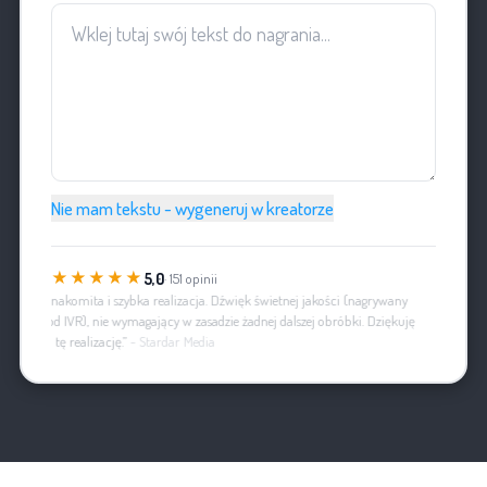
Nie mam tekstu - wygeneruj w kreatorze
★★★★★
5,0
· 151 opinii
„Znakomita i szybka realizacja. Dźwięk świetnej jakości (nagrywany
pod IVR), nie wymagający w zasadzie żadnej dalszej obróbki. Dziękuję
za tę realizację.”
- Stardar Media