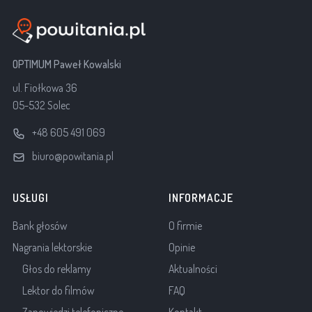
OPTIMUM Paweł Kowalski
ul. Fiołkowa 36
05-532 Solec
+48 605 491 069
biuro@powitania.pl
USŁUGI
INFORMACJE
Bank głosów
O firmie
Nagrania lektorskie
Opinie
Głos do reklamy
Aktualności
Lektor do filmów
FAQ
Zapowiedzi telefoniczne
Kontakt