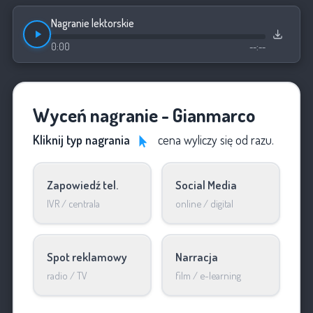
Nagranie lektorskie
0:00
--:--
Wyceń nagranie - Gianmarco
Kliknij typ nagrania
cena wyliczy się od razu.
Zapowiedź tel.
Social Media
IVR / centrala
online / digital
Spot reklamowy
Narracja
radio / TV
film / e-learning