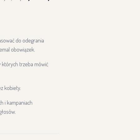
pasować do odegrania
niemal obowiązek.
w których trzeba mówić
z kobiety.
ch i kampaniach
 głosów.