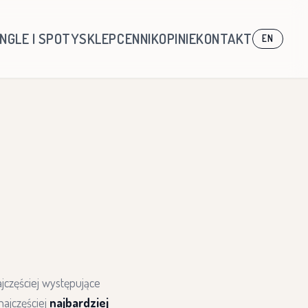
INGLE I SPOTY
SKLEP
CENNIK
OPINIE
KONTAKT
EN
ajczęściej występujące
najczęściej
najbardziej