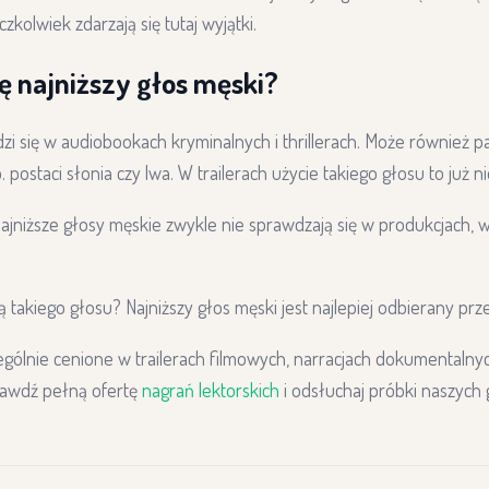
aczkolwiek zdarzają się tutaj wyjątki.
ę najniższy głos męski?
dzi się w audiobookach kryminalnych i thrillerach. Może również 
p. postaci słonia czy lwa. W trailerach użycie takiego głosu to już 
najniższe głosy męskie zwykle nie sprawdzają się w produkcjach, 
 takiego głosu? Najniższy głos męski jest najlepiej odbierany prze
zególnie cenione w trailerach filmowych, narracjach dokumentalny
awdź pełną ofertę
nagrań lektorskich
i odsłuchaj próbki naszych