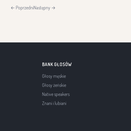
← Poprzedni
Następny →
BANK GŁOSÓW
Głosy męskie
Głosy żeńskie
Native speakers
Znani i lubiani