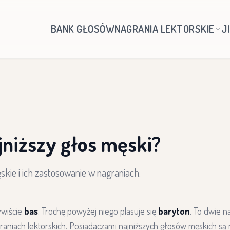
BANK GŁOSÓW
NAGRANIA LEKTORSKIE
J
ajniższy głos męski?
skie i ich zastosowanie w nagraniach.
ywiście
bas
. Trochę powyżej niego plasuje się
baryton
. To dwie n
aniach lektorskich. Posiadaczami najniższych głosów męskich są 