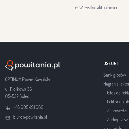
← Wszystkie aktualności
USŁUGI
Bank głosów
OPTIMUM Paweł Kowalski
Nagrania lekto
ul. Fiołkowa 36
Głos do rek
05-532 Solec
Lektor do f
+48 605 491 069
Zapowiedzi t
biuro@powitania.pl
Audioprzewo
Sesje zdalne