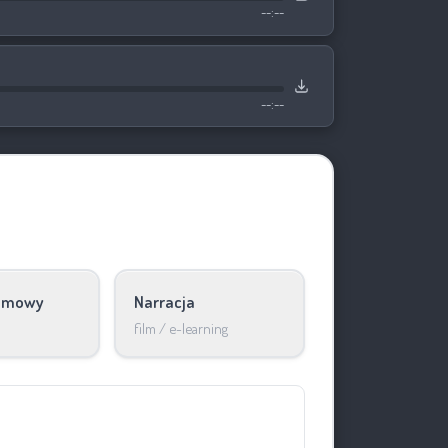
--:--
--:--
lamowy
Narracja
film / e-learning