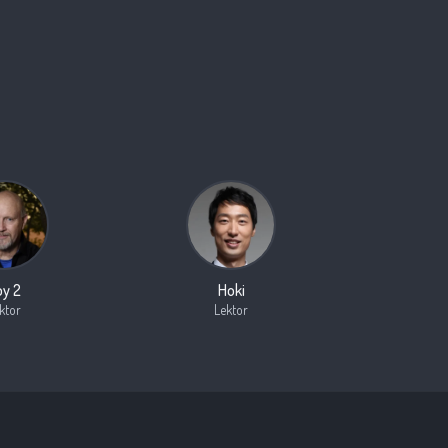
oy 2
Hoki
ktor
Lektor