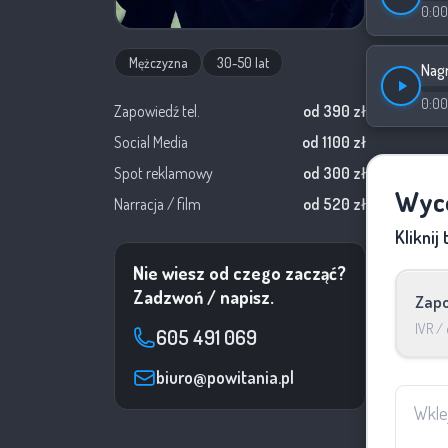
0:00
Mężczyzna
30-50 lat
Nagr
0:00
Zapowiedź tel.
od 390 zł
Social Media
od 1100 zł
Spot reklamowy
od 300 zł
Wyce
Narracja / film
od 520 zł
Kliknij
Nie wiesz od czego zacząć?
Zadzwoń / napisz.
Zapo
IVR / 
605 491 069
biuro@powitania.pl