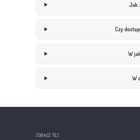
Czy dostęp
W ja
W c
ZOBACZ TEŻ