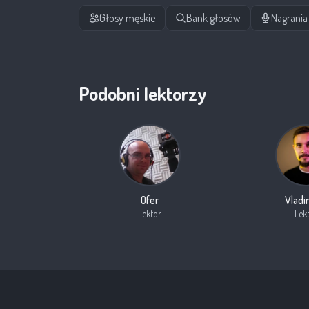
Głosy męskie
Bank głosów
Nagrania 
Podobni lektorzy
Ofer
Vladi
Lektor
Lek