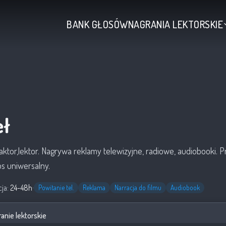
BANK GŁOSÓW
NAGRANIA LEKTORSKIE
ł
tor,lektor. Nagrywa reklamy telewizyjne, radiowe, audiobooki. Pr
łos uniwersalny.
cja:
24-48h
·
Powitanie tel.
Reklama
Narracja do filmu
Audiobook
anie lektorskie