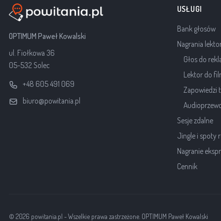
USŁUGI
Bank głosów
OPTIMUM Paweł Kowalski
Nagrania lekto
ul. Fiołkowa 36
Głos do rek
05-532 Solec
Lektor do f
+48 605 491 069
Zapowiedzi t
biuro@powitania.pl
Audioprzewo
Sesje zdalne
Jingle i spoty
Nagranie eksp
Cennik
© 2026 powitania.pl - Wszelkie prawa zastrzeżone. OPTIMUM Paweł Kowalski