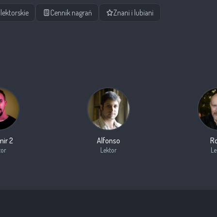
lektorskie
Cennik nagrań
Znani i lubiani
mir 2
Alfonso
R
tor
Lektor
Le