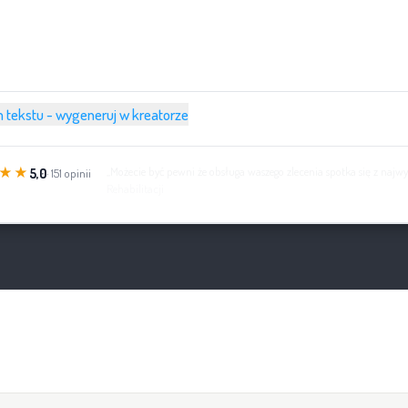
 tekstu - wygeneruj w kreatorze
★★
„Bardzo szybka realizacja zamówienia. Pełen profesjonalizm!”
- Softke
5,0
· 151 opinii
zamówić nagranie lektorskie?