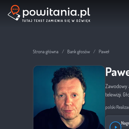
TUTAJ TEKST ZAMIENIA SIĘ W DŹWIĘK
Strona główna
/
Bank głosów
/
Paweł
Pawe
Zawodowy ak
telewizji. G
polski
·
Realiza
Nagr