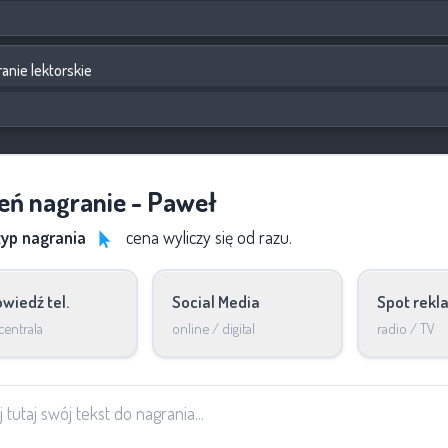
anie lektorskie
ń nagranie - Paweł
 typ nagrania
cena wyliczy się od razu.
wiedź tel.
Social Media
Spot rek
centrala
online / digital
radio / TV