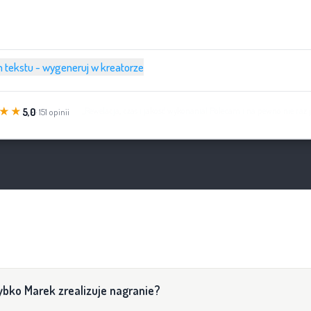
 tekstu - wygeneruj w kreatorze
★★
„Profesjonalna firma, ekspresowo realizowane zlecenia. Bardzo dobry
5,0
· 151 opinii
ybko Marek zrealizuje nagranie?