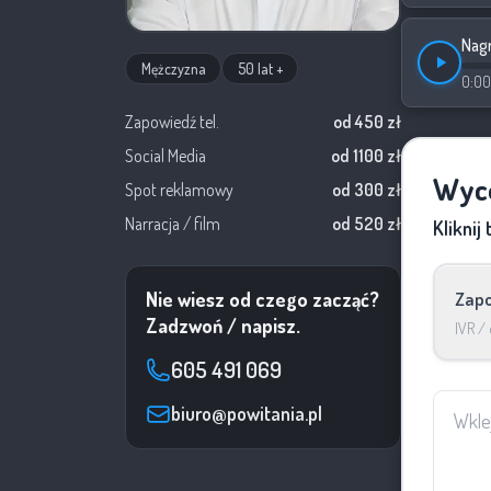
Nagr
Mężczyzna
50 lat +
0:00
Zapowiedź tel.
od 450 zł
Social Media
od 1100 zł
Wyce
Spot reklamowy
od 300 zł
Narracja / film
od 520 zł
Kliknij
Nie wiesz od czego zacząć?
Zapo
Zadzwoń / napisz.
IVR / 
605 491 069
biuro@powitania.pl