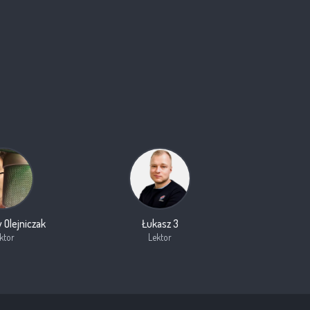
 Olejniczak
Łukasz 3
ktor
Lektor