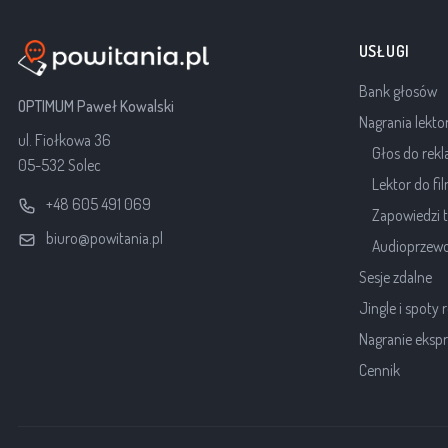
USŁUGI
Bank głosów
OPTIMUM Paweł Kowalski
Nagrania lekto
ul. Fiołkowa 36
Głos do rek
05-532 Solec
Lektor do f
+48 605 491 069
Zapowiedzi t
biuro@powitania.pl
Audioprzewo
Sesje zdalne
Jingle i spoty
Nagranie eksp
Cennik