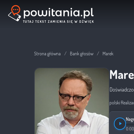
TUTAJ TEKST ZAMIENIA SIĘ W DŹWIĘK
Strona główna
/
Bank głosów
/
Marek
Mare
Doświadczon
polski
·
Realiza
Nagr
0:00