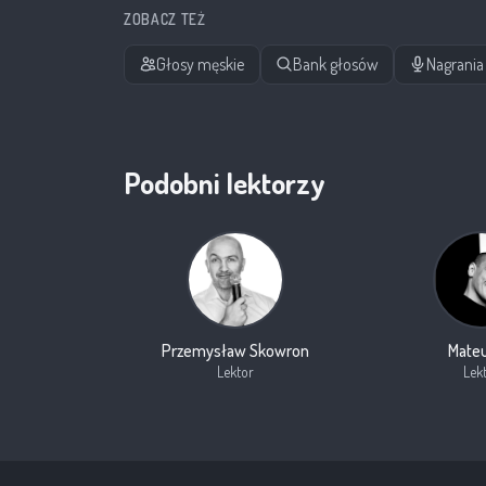
ZOBACZ TEŻ
Głosy męskie
Bank głosów
Nagrania 
Podobni lektorzy
Przemysław Skowron
Mateu
Lektor
Lek