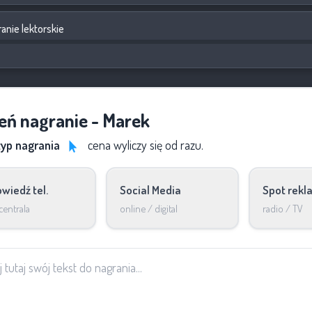
anie lektorskie
ń nagranie - Marek
 typ nagrania
cena wyliczy się od razu.
wiedź tel.
Social Media
Spot rek
centrala
online / digital
radio / TV