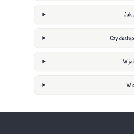
Jak 
Czy dostęp
W ja
W c