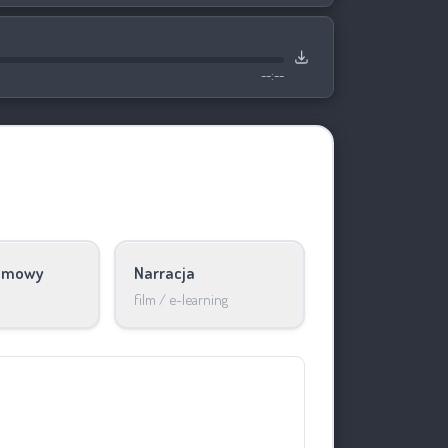
--:--
lamowy
Narracja
film / e-learning