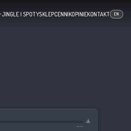
JINGLE I SPOTY
SKLEP
CENNIK
OPINIE
KONTAKT
EN
--:--