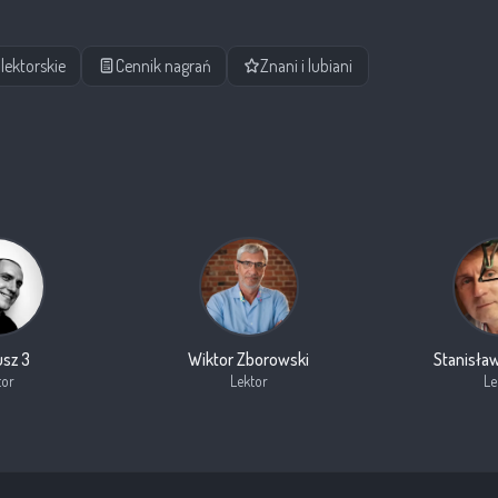
lektorskie
Cennik nagrań
Znani i lubiani
sz 3
Wiktor Zborowski
Stanisław
tor
Lektor
Le