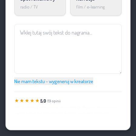
radio / TV
film / e-learning
Nie mam tekstu - wygeneruj w kreatorze
★★★★★
5,0
· 151 opinii
„Bardzo sprawna, profesjonalna i miła obsługa. Nagranie zrealizowane
w ciągu 24 godzin, bez konieczności żadnych poprawek. Polecamy”
-
FAB Group Sp. z o.o.