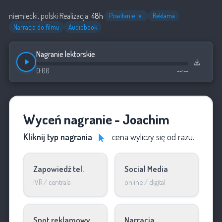
niemiecki, polski
·
Realizacja:
48h
·
Powitanie tel.
Reklama
Narracja do filmu
Audiobook
Nagranie lektorskie
0:00
--:--
Wyceń nagranie - Joachim
Kliknij typ nagrania
cena wyliczy się od razu.
Zapowiedź tel.
Social Media
IVR / centrala
online / digital
Spot reklamowy
Narracja