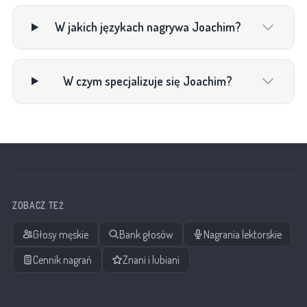
W jakich językach nagrywa Joachim?
W czym specjalizuje się Joachim?
ZOBACZ TEŻ
Głosy męskie
Bank głosów
Nagrania lektorskie
Cennik nagrań
Znani i lubiani