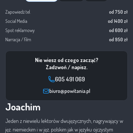
Zapowiedź tel.
od 750 zł
Social Media
od 1400 zł
Spot reklamowy
od 600 zł
Narracja / film
od 950 zł
Nie wiesz od czego zacząć?
Zadzwoń / napisz.
605 491 069
biuro@powitania.pl
Joachim
Jeden z niewielu lektorów dwujęzycznych, nagrywający w
jęz. niemieckim i w jęz. polskim jak w języku ojczystym