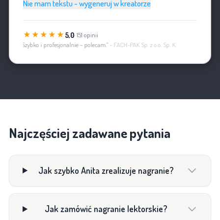
Nie mam tekstu - wygeneruj w kreatorze
★★★★★
5,0
· 151 opinii
„Szybko i profesjonalnie – polecam.”
- FACH-PAK Sp. z o.o. Sp. K.
Najczęściej zadawane pytania
Jak szybko Anita zrealizuje nagranie?
Jak zamówić nagranie lektorskie?