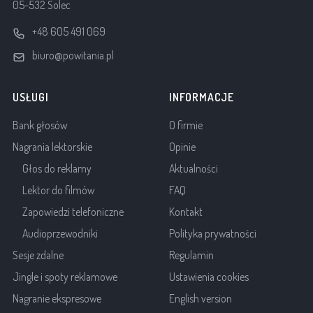
05-532 Solec
+48 605 491 069
biuro@powitania.pl
USŁUGI
INFORMACJE
Bank głosów
O firmie
Nagrania lektorskie
Opinie
Głos do reklamy
Aktualności
Lektor do filmów
FAQ
Zapowiedzi telefoniczne
Kontakt
Audioprzewodniki
Polityka prywatności
Sesje zdalne
Regulamin
Jingle i spoty reklamowe
Ustawienia cookies
Nagranie ekspresowe
English version