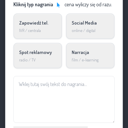
Kliknij typ nagrania
cena wyliczy się od razu.
Zapowiedź tel.
Social Media
IVR / centrala
online / digital
Spot reklamowy
Narracja
radio / TV
film / e-learning