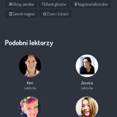
Głosy żeńskie
Bank głosów
Nagrania lektorskie
Cennik nagrań
Znani i lubiani
Podobni lektorzy
Kim
Jessica
Lektorka
Lektorka