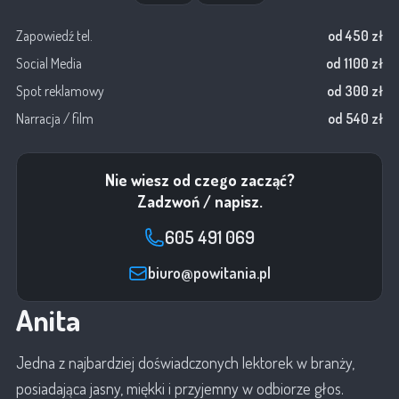
Zapowiedź tel.
od 450 zł
Social Media
od 1100 zł
Spot reklamowy
od 300 zł
Narracja / film
od 540 zł
Nie wiesz od czego zacząć?
Zadzwoń / napisz.
605 491 069
biuro@powitania.pl
Anita
Jedna z najbardziej doświadczonych lektorek w branży,
posiadająca jasny, miękki i przyjemny w odbiorze głos.