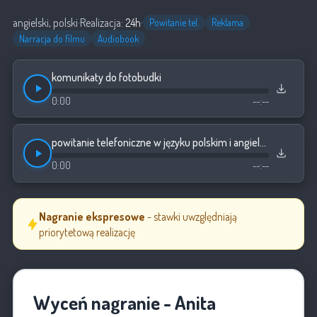
angielski, polski
·
Realizacja:
24h
·
Powitanie tel.
Reklama
Narracja do filmu
Audiobook
komunikaty do fotobudki
0:00
--:--
powitanie telefoniczne w języku polskim i angielskim
0:00
--:--
Nagranie ekspresowe
- stawki uwzględniają
priorytetową realizację
Wyceń nagranie - Anita