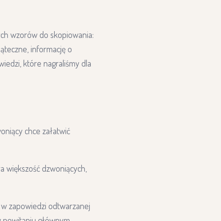
ych wzorów do skopiowania:
ąteczne, informację o
iedzi, które nagraliśmy dla
oniący chce załatwić
ra większość dzwoniących,
j w zapowiedzi odtwarzanej
w powitaniu głównym.