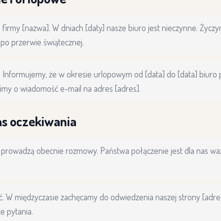
 firmy [nazwa]. W dniach [daty] nasze biuro jest nieczynne. Życz
po przerwie świątecznej.
 Informujemy, że w okresie urlopowym od [data] do [data] biuro 
imy o wiadomość e-mail na adres [adres].
as oczekiwania
i prowadzą obecnie rozmowy. Państwa połączenie jest dla nas wa
ść. W międzyczasie zachęcamy do odwiedzenia naszej strony [adre
e pytania.