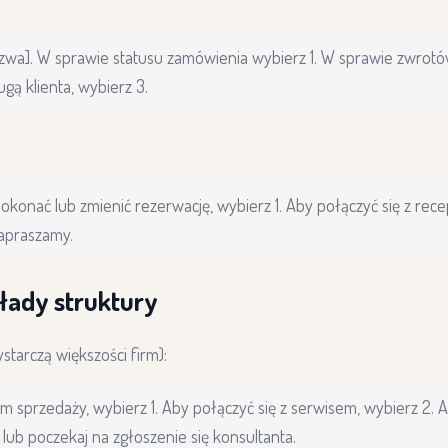
azwa]. W sprawie statusu zamówienia wybierz 1. W sprawie zwrotów
ą klienta, wybierz 3.
konać lub zmienić rezerwację, wybierz 1. Aby połączyć się z recep
zapraszamy.
łady struktury
starczą większości firm):
em sprzedaży, wybierz 1. Aby połączyć się z serwisem, wybierz 2. A
 lub poczekaj na zgłoszenie się konsultanta.