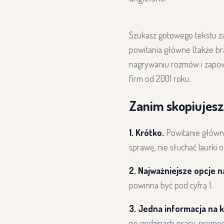
Szukasz gotowego tekstu z
powitania główne (także br
nagrywaniu rozmów i zapowi
firm od 2001 roku.
Zanim skopiujesz
1. Krótko.
Powitanie główne
sprawę, nie słuchać laurki o
2. Najważniejsze opcje n
powinna być pod cyfrą 1.
3. Jedna informacja na 
po godzinach pracy, promoc