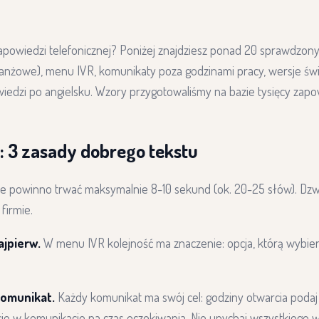
apowiedzi telefonicznej? Poniżej znajdziesz ponad 20 sprawdzon
anżowe), menu IVR, komunikaty poza godzinami pracy, wersje świ
edzi po angielsku. Wzory przygotowaliśmy na bazie tysięcy zapow
: 3 zasady dobrego tekstu
 powinno trwać maksymalnie 8-10 sekund (ok. 20-25 słów). Dzw
 firmie.
ajpierw.
W menu IVR kolejność ma znaczenie: opcja, którą wybie
komunikat.
Każdy komunikat ma swój cel: godziny otwarcia poda
je w komunikacie na czas oczekiwania. Nie upychaj wszystkiego 