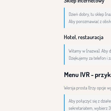
Sklep internetowy
Dzień dobry, tu sklep [n
Aby porozmawiać z obsług
Hotel, restauracja
Witamy w [nazwa]. Aby do
Dziękujemy za telefon i 
Menu IVR - przyk
Wersja prosta (trzy opcje wy
Aby połączyć się z dział
sekretariatem, wybierz 3