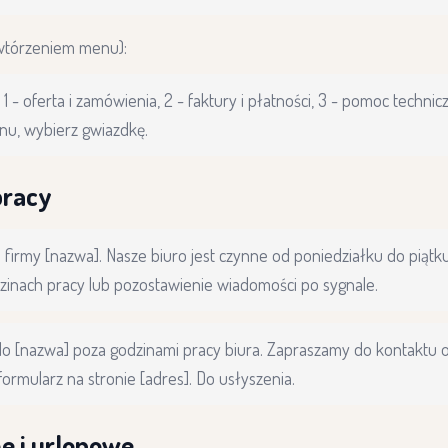
wtórzeniem menu):
- oferta i zamówienia, 2 - faktury i płatności, 3 - pomoc technic
u, wybierz gwiazdkę.
pracy
 firmy [nazwa]. Nasze biuro jest czynne od poniedziałku do piątk
zinach pracy lub pozostawienie wiadomości po sygnale.
do [nazwa] poza godzinami pracy biura. Zapraszamy do kontaktu o
formularz na stronie [adres]. Do usłyszenia.
e i urlopowe