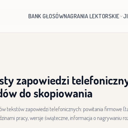
BANK GŁOSÓW
NAGRANIA LEKTORSKIE
J
sty zapowiedzi telefoniczn
dów do skopiowania
w tekstów zapowiedzi telefonicznych: powitania firmowe (
zinami pracy, wersje świąteczne, informacja o nagrywaniu r