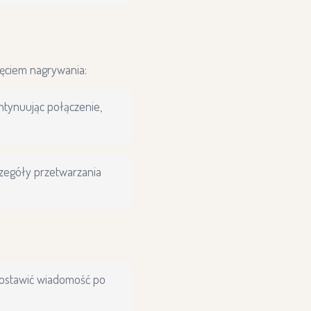
ęciem nagrywania:
ntynuując połączenie,
czegóły przetwarzania
 zostawić wiadomość po