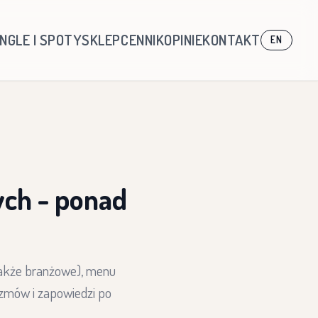
INGLE I SPOTY
SKLEP
CENNIK
OPINIE
KONTAKT
EN
ych - ponad
także branżowe), menu
ozmów i zapowiedzi po