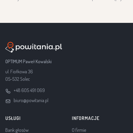
OPTIMUM Paweł Kowalski
ul. Fiołkowa 36
05-532 Solec
+48 605 491 069
biuro@powitania.pl
USŁUGI
INFORMACJE
Bank głosów
O firmie